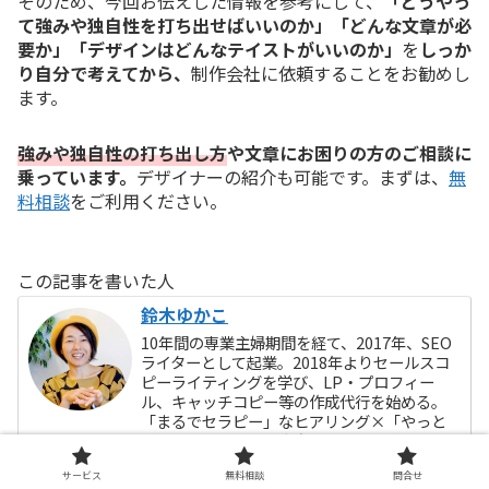
そのため、今回お伝えした情報を参考にして、
「どうやっ
て強みや独自性を打ち出せばいいのか」「どんな文章が必
要か」「デザインはどんなテイストがいいのか」
を
しっか
り自分で考えてから、
制作会社に依頼することをお勧めし
ます。
強みや独自性の打ち出し方
や文章にお困りの方のご相談に
乗っています。
デザイナーの紹介も可能です。まずは、
無
料相談
をご利用ください。
この記事を書いた人
鈴木ゆかこ
10年間の専業主婦期間を経て、2017年、SEO
ライターとして起業。2018年よりセールスコ
ピーライティングを学び、LP・プロフィー
ル、キャッチコピー等の作成代行を始める。
「まるでセラピー」なヒアリング×「やっと
理解してくれる人に出会えた！」と感動され
る言語化で、主に女性の個人事業主や法人様
等のスモールビジネスの売上に貢献。
サービス
無料相談
問合せ